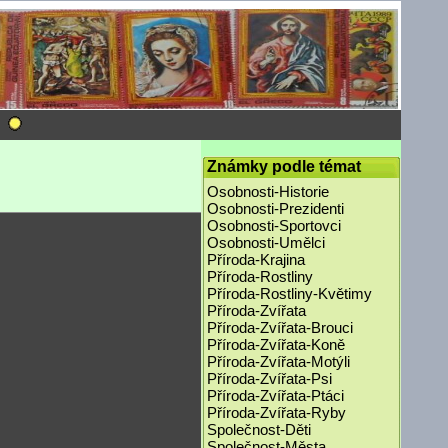
Známky podle témat
Osobnosti-Historie
Osobnosti-Prezidenti
Osobnosti-Sportovci
Osobnosti-Umělci
Příroda-Krajina
Příroda-Rostliny
Příroda-Rostliny-Květimy
Příroda-Zvířata
Příroda-Zvířata-Brouci
Příroda-Zvířata-Koně
Příroda-Zvířata-Motýli
Příroda-Zvířata-Psi
Příroda-Zvířata-Ptáci
Příroda-Zvířata-Ryby
Společnost-Děti
Společnost-Města